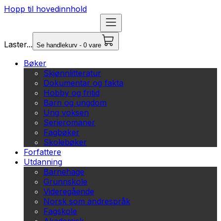
Hopp til hovedinnhold
Laster...
Se handlekurv - 0 vare
Bøker
Skjønnlitteratur
Dokumentar og fakta
Hobby og fritid
Barn og ungdom
Ung voksen
Serieromaner
Fagbøker
Skolebøker
Forfattere
Utdanning
Barnehage
Grunnskole
Videregående
Norsk som andrespråk
Fagskole