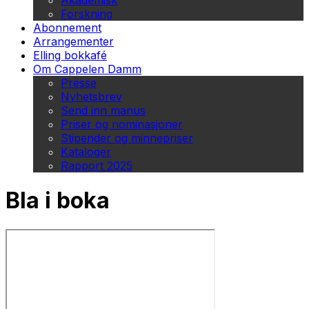
Akademisk
Forskning
Abonnement
Arrangementer
Elling bokkafé
Om Cappelen Damm
Presse
Nyhetsbrev
Send inn manus
Priser og nominasjoner
Stipender og minnepriser
Kataloger
Rapport 2025
Bla i boka