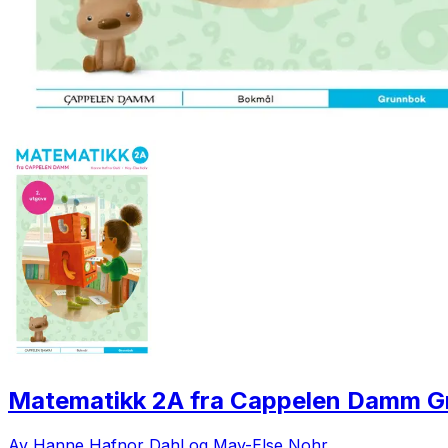
Matematikk 2A fra Cappelen Damm 
Av Hanne Hafnor Dahl og May-Else Nohr