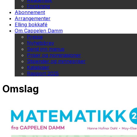
Akademisk
Forskning
Abonnement
Arrangementer
Elling bokkafé
Om Cappelen Damm
Presse
Nyhetsbrev
Send inn manus
Priser og nominasjoner
Stipender og minnepriser
Kataloger
Rapport 2025
Omslag