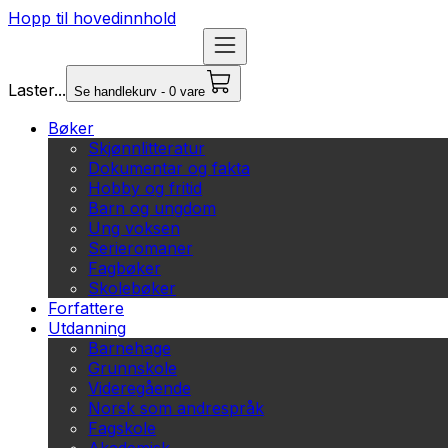
Hopp til hovedinnhold
Laster...
Se handlekurv - 0 vare
Bøker
Skjønnlitteratur
Dokumentar og fakta
Hobby og fritid
Barn og ungdom
Ung voksen
Serieromaner
Fagbøker
Skolebøker
Forfattere
Utdanning
Barnehage
Grunnskole
Videregående
Norsk som andrespråk
Fagskole