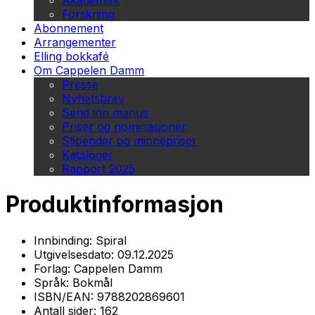
Akademisk
Forskning
Abonnement
Arrangementer
Elling bokkafé
Om Cappelen Damm
Presse
Nyhetsbrev
Send inn manus
Priser og nominasjoner
Stipender og minnepriser
Kataloger
Rapport 2025
Produktinformasjon
Innbinding:
Spiral
Utgivelsesdato:
09.12.2025
Forlag:
Cappelen Damm
Språk:
Bokmål
ISBN/EAN:
9788202869601
Antall sider:
162