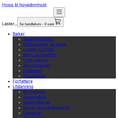
Hopp til hovedinnhold
Laster...
Se handlekurv - 0 vare
Bøker
Skjønnlitteratur
Dokumentar og fakta
Hobby og fritid
Barn og ungdom
Ung voksen
Serieromaner
Fagbøker
Skolebøker
Forfattere
Utdanning
Barnehage
Grunnskole
Videregående
Norsk som andrespråk
Fagskole