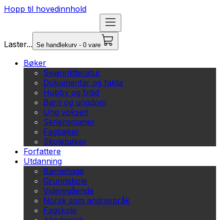
Hopp til hovedinnhold
Laster...
Se handlekurv - 0 vare
Bøker
Skjønnlitteratur
Dokumentar og fakta
Hobby og fritid
Barn og ungdom
Ung voksen
Serieromaner
Fagbøker
Skolebøker
Forfattere
Utdanning
Barnehage
Grunnskole
Videregående
Norsk som andrespråk
Fagskole