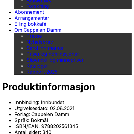
Akademisk
Forskning
Abonnement
Arrangementer
Elling bokkafé
Om Cappelen Damm
Presse
Nyhetsbrev
Send inn manus
Priser og nominasjoner
Stipender og minnepriser
Kataloger
Rapport 2025
Produktinformasjon
Innbinding:
Innbundet
Utgivelsesdato:
02.08.2021
Forlag:
Cappelen Damm
Språk:
Bokmål
ISBN/EAN:
9788202561345
Antall sider:
340