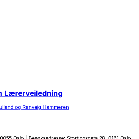
m Lærerveiledning
Fulland og Ranveig Hammeren
0055 Oslo | Besøksadresse: Stortingsgata 28, 0161 Oslo