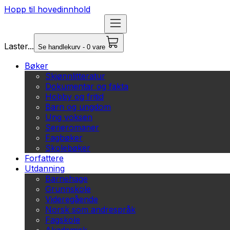
Hopp til hovedinnhold
Laster...
Se handlekurv - 0 vare
Bøker
Skjønnlitteratur
Dokumentar og fakta
Hobby og fritid
Barn og ungdom
Ung voksen
Serieromaner
Fagbøker
Skolebøker
Forfattere
Utdanning
Barnehage
Grunnskole
Videregående
Norsk som andrespråk
Fagskole