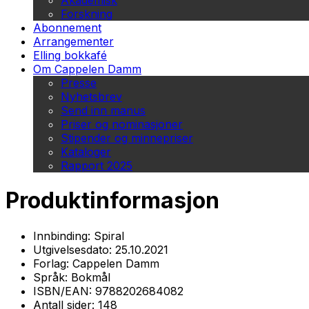
Akademisk
Forskning
Abonnement
Arrangementer
Elling bokkafé
Om Cappelen Damm
Presse
Nyhetsbrev
Send inn manus
Priser og nominasjoner
Stipender og minnepriser
Kataloger
Rapport 2025
Produktinformasjon
Innbinding:
Spiral
Utgivelsesdato:
25.10.2021
Forlag:
Cappelen Damm
Språk:
Bokmål
ISBN/EAN:
9788202684082
Antall sider:
148