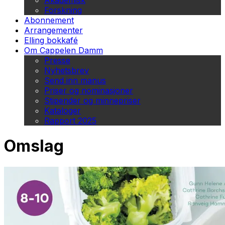
Akademisk
Forskning
Abonnement
Arrangementer
Elling bokkafé
Om Cappelen Damm
Presse
Nyhetsbrev
Send inn manus
Priser og nominasjoner
Stipender og minnepriser
Kataloger
Rapport 2025
Omslag