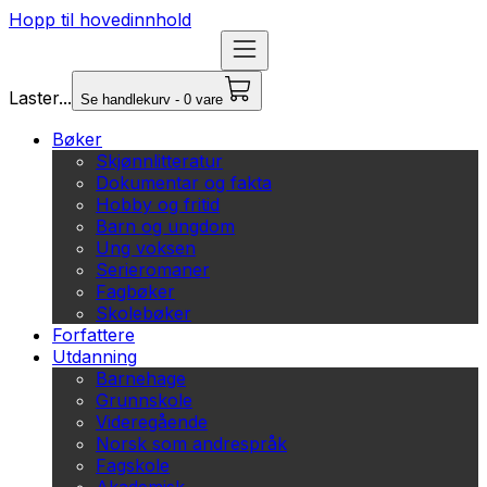
Hopp til hovedinnhold
Laster...
Se handlekurv - 0 vare
Bøker
Skjønnlitteratur
Dokumentar og fakta
Hobby og fritid
Barn og ungdom
Ung voksen
Serieromaner
Fagbøker
Skolebøker
Forfattere
Utdanning
Barnehage
Grunnskole
Videregående
Norsk som andrespråk
Fagskole