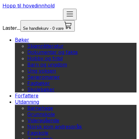
Hopp til hovedinnhold
Laster...
Se handlekurv - 0 vare
Bøker
Skjønnlitteratur
Dokumentar og fakta
Hobby og fritid
Barn og ungdom
Ung voksen
Serieromaner
Fagbøker
Skolebøker
Forfattere
Utdanning
Barnehage
Grunnskole
Videregående
Norsk som andrespråk
Fagskole