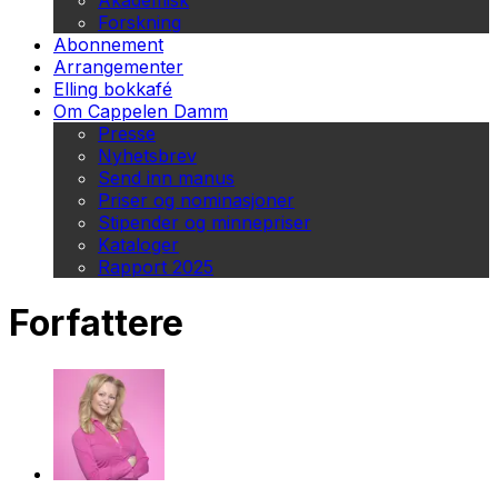
Akademisk
Forskning
Abonnement
Arrangementer
Elling bokkafé
Om Cappelen Damm
Presse
Nyhetsbrev
Send inn manus
Priser og nominasjoner
Stipender og minnepriser
Kataloger
Rapport 2025
Forfattere