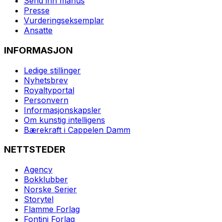
Send inn manus
Presse
Vurderingseksemplar
Ansatte
INFORMASJON
Ledige stillinger
Nyhetsbrev
Royaltyportal
Personvern
Informasjonskapsler
Om kunstig intelligens
Bærekraft i Cappelen Damm
NETTSTEDER
Agency
Bokklubber
Norske Serier
Storytel
Flamme Forlag
Fontini Forlag