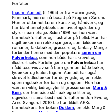
Forfatter
Ingunn Aamodt
(f. 1965) er fra Honningsvåg i
Finnmark, men er nå bosatt på Frogner i Sørum.
Hun er utdannet lærer i kunst- og håndverk, og
har blant annet jobbets som avdelingsleder og
styrer i barnehage. Siden 1998 har hun vært
barnebokforfatter og illustratør på heltid. Hun har
utgitt bøker i en rekke sjangere, som bildebøker,
romaner, faktabøker, grøssere og fantasy. Mange
forbinder henne med den populære
serien om
Pulverheksa
,
som hun både har skrevet og
illustrert selv. Fortellingene om
Pulverheksa
har
nådd tusenvis av små barn gjennom både bøker,
lydbøker og teater. Ingunn Aamodt har også
skrevet lettlestbøker for de yngste, og en rekke
spenningsbøker for barn og ungdom. Hun har
vært en viktig bidragsyter til grøsserserien
Marg &
Bein
, der hun både står bak egne titler og
utgivelser i samarbeid med forfatterne Jon Ewo og
Arne Svingen. I 2010 ble hun tildelt ARKs
barnebokpris for boken
Dukken
, en ekte Marg &