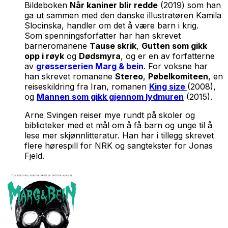
Bildeboken
Når kaniner blir redde
(2019) som han
ga ut sammen med den danske illustratøren Kamila
Slocinska, handler om det å være barn i krig.
Som spenningsforfatter har han skrevet
barneromanene
Tause skrik
,
Gutten som gikk
opp i røyk
og
Dødsmyra
, og er en av forfatterne
av
grøsserserien Marg & bein
. For voksne har
han skrevet romanene
Stereo
,
Pøbelkomiteen
, en
reiseskildring fra Iran, romanen
King size
(2008),
og
Mannen som gikk gjennom lydmuren
(2015).
Arne Svingen reiser mye rundt på skoler og
biblioteker med et mål om å få barn og unge til å
lese mer skjønnlitteratur. Han har i tillegg skrevet
flere hørespill for NRK og sangtekster for Jonas
Fjeld.