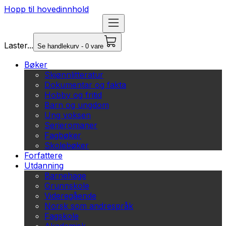
Hopp til hovedinnhold
Laster...
Se handlekurv - 0 vare
Bøker
Skjønnlitteratur
Dokumentar og fakta
Hobby og fritid
Barn og ungdom
Ung voksen
Serieromaner
Fagbøker
Skolebøker
Forfattere
Utdanning
Barnehage
Grunnskole
Videregående
Norsk som andrespråk
Fagskole