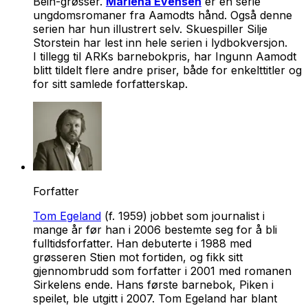
Bein-grøsser.
Marlena Evensen
er en serie
ungdomsromaner fra Aamodts hånd. Også denne
serien har hun illustrert selv. Skuespiller Silje
Storstein har lest inn hele serien i lydbokversjon.
I tillegg til ARKs barnebokpris, har Ingunn Aamodt
blitt tildelt flere andre priser, både for enkelttitler og
for sitt samlede forfatterskap.
Forfatter
Tom Egeland
(f. 1959) jobbet som journalist i
mange år før han i 2006 bestemte seg for å bli
fulltidsforfatter. Han debuterte i 1988 med
grøsseren Stien mot fortiden, og fikk sitt
gjennombrudd som forfatter i 2001 med romanen
Sirkelens ende. Hans første barnebok, Piken i
speilet, ble utgitt i 2007. Tom Egeland har blant