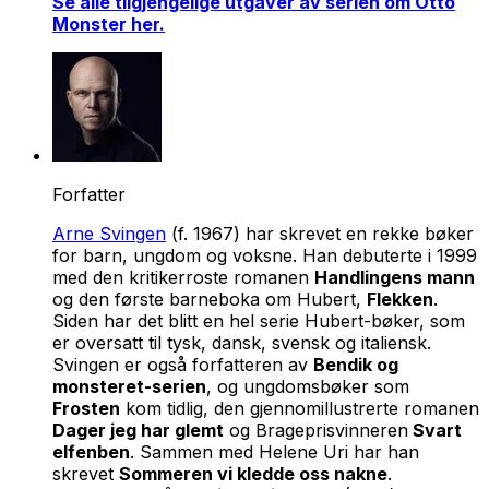
Se alle tilgjengelige utgaver av serien om Otto
Monster her.
Forfatter
Arne Svingen
(f. 1967) har skrevet en rekke bøker
for barn, ungdom og voksne. Han debuterte i 1999
med den kritikerroste romanen
Handlingens mann
og den første barneboka om Hubert,
Flekken
.
Siden har det blitt en hel serie Hubert-bøker, som
er oversatt til tysk, dansk, svensk og italiensk.
Svingen er også forfatteren av
Bendik og
monsteret-serien
, og ungdomsbøker som
Frosten
kom tidlig, den gjennomillustrerte romanen
Dager jeg har glemt
og Brageprisvinneren
Svart
elfenben
. Sammen med Helene Uri har han
skrevet
Sommeren vi kledde oss nakne
.