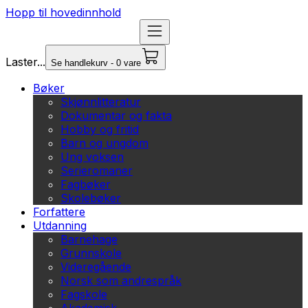
Hopp til hovedinnhold
Laster...
Se handlekurv - 0 vare
Bøker
Skjønnlitteratur
Dokumentar og fakta
Hobby og fritid
Barn og ungdom
Ung voksen
Serieromaner
Fagbøker
Skolebøker
Forfattere
Utdanning
Barnehage
Grunnskole
Videregående
Norsk som andrespråk
Fagskole