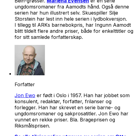
Bein-grøsser.
Marlena Evensen
er en serie
ungdomsromaner fra Aamodts hånd. Også denne
serien har hun illustrert selv. Skuespiller Silje
Storstein har lest inn hele serien i lydbokversjon.
I tillegg til ARKs barnebokpris, har Ingunn Aamodt
blitt tildelt flere andre priser, både for enkelttitler og
for sitt samlede forfatterskap.
Forfatter
Jon Ewo
er født i Oslo i 1957. Han har jobbet som
konsulent, redaktør, forfatter, frilanser og
forlegger. Han har skrevet en serie barne- og
ungdomsromaner og sakprosatitler. Jon Ewo har
vunnet en rekke priser. Bla. Brageprisen og
Riksmålsprisen.