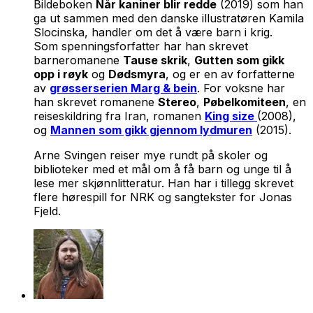
Bildeboken
Når kaniner blir redde
(2019) som han
ga ut sammen med den danske illustratøren Kamila
Slocinska, handler om det å være barn i krig.
Som spenningsforfatter har han skrevet
barneromanene
Tause skrik
,
Gutten som gikk
opp i røyk
og
Dødsmyra
, og er en av forfatterne
av
grøsserserien Marg & bein
. For voksne har
han skrevet romanene
Stereo
,
Pøbelkomiteen
, en
reiseskildring fra Iran, romanen
King size
(2008),
og
Mannen som gikk gjennom lydmuren
(2015).
Arne Svingen reiser mye rundt på skoler og
biblioteker med et mål om å få barn og unge til å
lese mer skjønnlitteratur. Han har i tillegg skrevet
flere hørespill for NRK og sangtekster for Jonas
Fjeld.