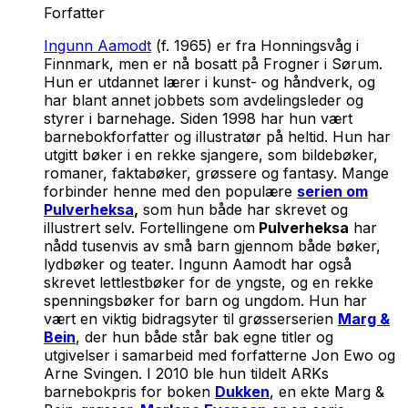
Forfatter
Ingunn Aamodt
(f. 1965) er fra Honningsvåg i
Finnmark, men er nå bosatt på Frogner i Sørum.
Hun er utdannet lærer i kunst- og håndverk, og
har blant annet jobbets som avdelingsleder og
styrer i barnehage. Siden 1998 har hun vært
barnebokforfatter og illustratør på heltid. Hun har
utgitt bøker i en rekke sjangere, som bildebøker,
romaner, faktabøker, grøssere og fantasy. Mange
forbinder henne med den populære
serien om
Pulverheksa
,
som hun både har skrevet og
illustrert selv. Fortellingene om
Pulverheksa
har
nådd tusenvis av små barn gjennom både bøker,
lydbøker og teater. Ingunn Aamodt har også
skrevet lettlestbøker for de yngste, og en rekke
spenningsbøker for barn og ungdom. Hun har
vært en viktig bidragsyter til grøsserserien
Marg &
Bein
, der hun både står bak egne titler og
utgivelser i samarbeid med forfatterne Jon Ewo og
Arne Svingen. I 2010 ble hun tildelt ARKs
barnebokpris for boken
Dukken
, en ekte Marg &