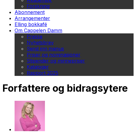
Akademisk
Forskning
Abonnement
Arrangementer
Elling bokkafé
Om Cappelen Damm
Presse
Nyhetsbrev
Send inn manus
Priser og nominasjoner
Stipender og minnepriser
Kataloger
Rapport 2025
Forfattere og bidragsytere