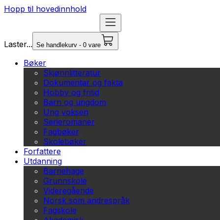
Hopp til hovedinnhold
Laster...
Se handlekurv - 0 vare
Bøker
Skjønnlitteratur
Dokumentar og fakta
Hobby og fritid
Barn og ungdom
Ung voksen
Serieromaner
Fagbøker
Skolebøker
Forfattere
Utdanning
Barnehage
Grunnskole
Videregående
Norsk som andrespråk
Fagskole