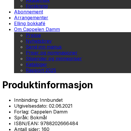
Akademisk
Forskning
Abonnement
Arrangementer
Elling bokkafé
Om Cappelen Damm
Presse
Nyhetsbrev
Send inn manus
Priser og nominasjoner
Stipender og minnepriser
Kataloger
Rapport 2025
Produktinformasjon
Innbinding:
Innbundet
Utgivelsesdato:
02.06.2021
Forlag:
Cappelen Damm
Språk:
Bokmål
ISBN/EAN:
9788202666484
Antall sider:
160