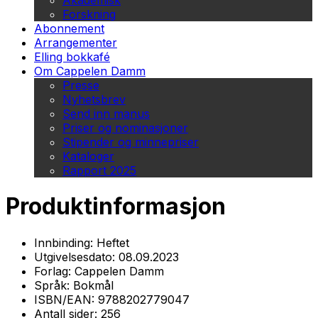
Akademisk
Forskning
Abonnement
Arrangementer
Elling bokkafé
Om Cappelen Damm
Presse
Nyhetsbrev
Send inn manus
Priser og nominasjoner
Stipender og minnepriser
Kataloger
Rapport 2025
Produktinformasjon
Innbinding:
Heftet
Utgivelsesdato:
08.09.2023
Forlag:
Cappelen Damm
Språk:
Bokmål
ISBN/EAN:
9788202779047
Antall sider:
256