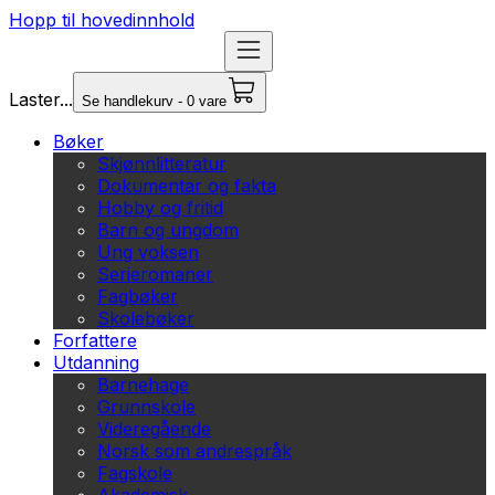
Hopp til hovedinnhold
Laster...
Se handlekurv - 0 vare
Bøker
Skjønnlitteratur
Dokumentar og fakta
Hobby og fritid
Barn og ungdom
Ung voksen
Serieromaner
Fagbøker
Skolebøker
Forfattere
Utdanning
Barnehage
Grunnskole
Videregående
Norsk som andrespråk
Fagskole