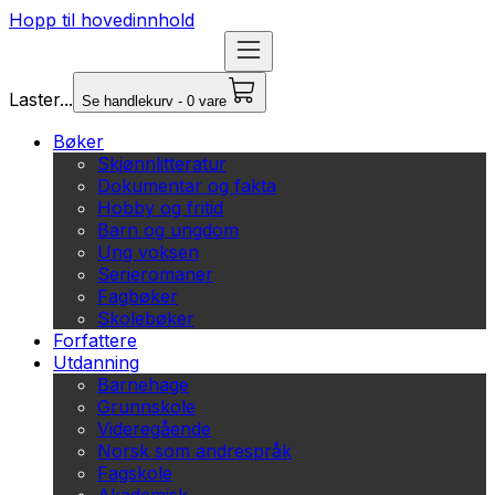
Hopp til hovedinnhold
Laster...
Se handlekurv - 0 vare
Bøker
Skjønnlitteratur
Dokumentar og fakta
Hobby og fritid
Barn og ungdom
Ung voksen
Serieromaner
Fagbøker
Skolebøker
Forfattere
Utdanning
Barnehage
Grunnskole
Videregående
Norsk som andrespråk
Fagskole