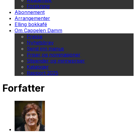
Akademisk
Forskning
Abonnement
Arrangementer
Elling bokkafé
Om Cappelen Damm
Presse
Nyhetsbrev
Send inn manus
Priser og nominasjoner
Stipender og minnepriser
Kataloger
Rapport 2025
Forfatter