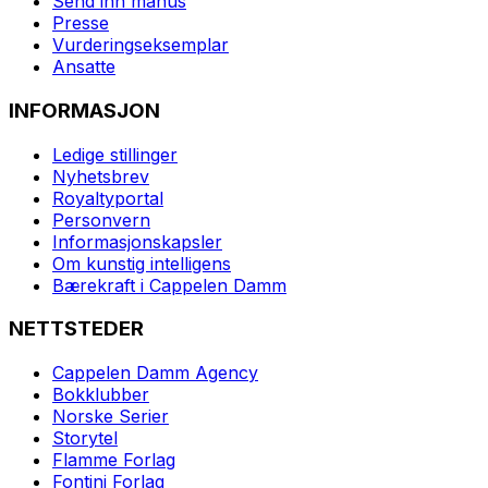
Send inn manus
Presse
Vurderingseksemplar
Ansatte
INFORMASJON
Ledige stillinger
Nyhetsbrev
Royaltyportal
Personvern
Informasjonskapsler
Om kunstig intelligens
Bærekraft i Cappelen Damm
NETTSTEDER
Cappelen Damm Agency
Bokklubber
Norske Serier
Storytel
Flamme Forlag
Fontini Forlag