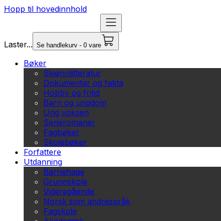
Hopp til hovedinnhold
Laster...
Se handlekurv - 0 vare
Bøker
Skjønnlitteratur
Dokumentar og fakta
Hobby og fritid
Barn og ungdom
Ung voksen
Serieromaner
Fagbøker
Skolebøker
Forfattere
Utdanning
Barnehage
Grunnskole
Videregående
Norsk som andrespråk
Fagskole