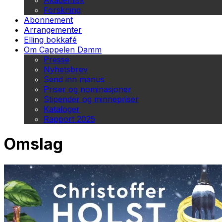
Akademisk
Forskning
Abonnement
Arrangementer
Elling bokkafé
Om Cappelen Damm
Presse
Nyhetsbrev
Send inn manus
Priser og nominasjoner
Stipender og minnepriser
Kataloger
Rapport 2025
Omslag