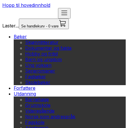
Hopp til hovedinnhold
Laster...
Se handlekurv - 0 vare
Bøker
Skjønnlitteratur
Dokumentar og fakta
Hobby og fritid
Barn og ungdom
Ung voksen
Serieromaner
Fagbøker
Skolebøker
Forfattere
Utdanning
Barnehage
Grunnskole
Videregående
Norsk som andrespråk
Fagskole