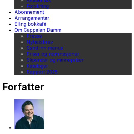
Akademisk
Forskning
Abonnement
Arrangementer
Elling bokkafé
Om Cappelen Damm
Presse
Nyhetsbrev
Send inn manus
Priser og nominasjoner
Stipender og minnepriser
Kataloger
Rapport 2025
Forfatter