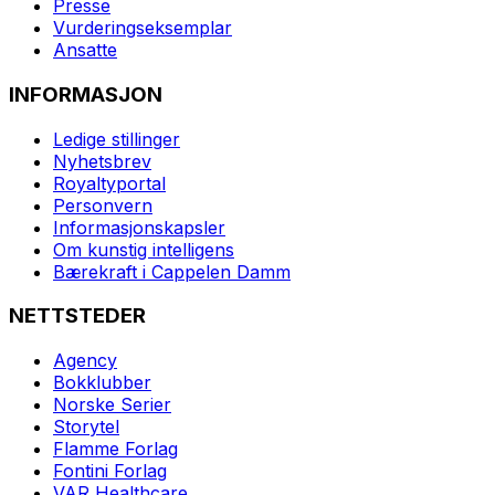
Presse
Vurderingseksemplar
Ansatte
INFORMASJON
Ledige stillinger
Nyhetsbrev
Royaltyportal
Personvern
Informasjonskapsler
Om kunstig intelligens
Bærekraft i Cappelen Damm
NETTSTEDER
Agency
Bokklubber
Norske Serier
Storytel
Flamme Forlag
Fontini Forlag
VAR Healthcare