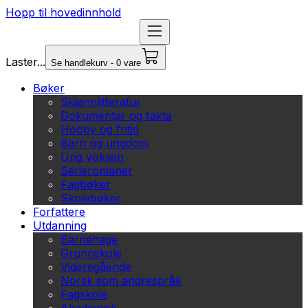
Hopp til hovedinnhold
Laster...
Se handlekurv - 0 vare
Bøker
Skjønnlitteratur
Dokumentar og fakta
Hobby og fritid
Barn og ungdom
Ung voksen
Serieromaner
Fagbøker
Skolebøker
Forfattere
Utdanning
Barnehage
Grunnskole
Videregående
Norsk som andrespråk
Fagskole