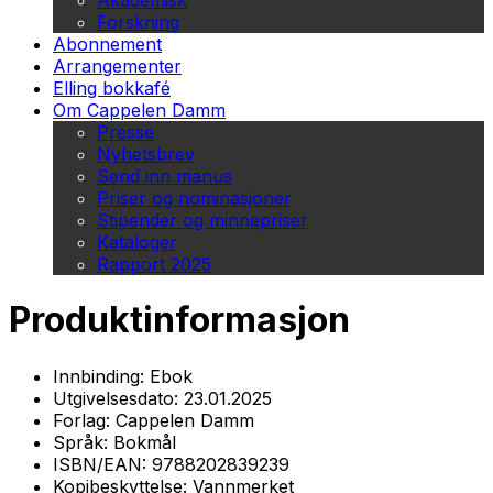
Akademisk
Forskning
Abonnement
Arrangementer
Elling bokkafé
Om Cappelen Damm
Presse
Nyhetsbrev
Send inn manus
Priser og nominasjoner
Stipender og minnepriser
Kataloger
Rapport 2025
Produktinformasjon
Innbinding:
Ebok
Utgivelsesdato:
23.01.2025
Forlag:
Cappelen Damm
Språk:
Bokmål
ISBN/EAN:
9788202839239
Kopibeskyttelse:
Vannmerket