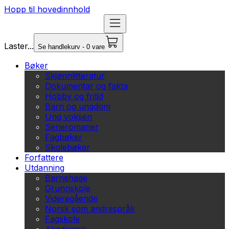
Hopp til hovedinnhold
Laster...
Se handlekurv - 0 vare
Bøker
Skjønnlitteratur
Dokumentar og fakta
Hobby og fritid
Barn og ungdom
Ung voksen
Serieromaner
Fagbøker
Skolebøker
Forfattere
Utdanning
Barnehage
Grunnskole
Videregående
Norsk som andrespråk
Fagskole