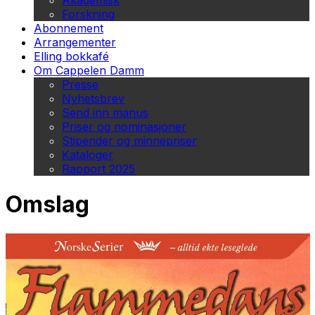
Akademisk
Forskning
Abonnement
Arrangementer
Elling bokkafé
Om Cappelen Damm
Presse
Nyhetsbrev
Send inn manus
Priser og nominasjoner
Stipender og minnepriser
Kataloger
Rapport 2025
Omslag