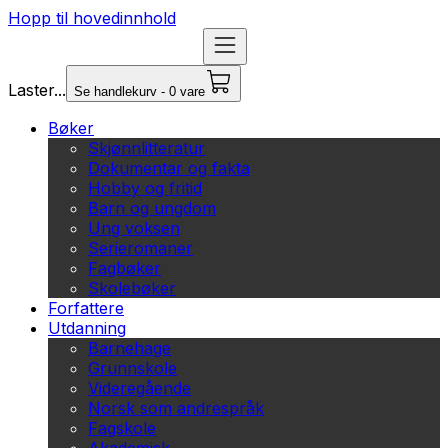
Hopp til hovedinnhold
Laster...
Se handlekurv - 0 vare
Bøker
Skjønnlitteratur
Dokumentar og fakta
Hobby og fritid
Barn og ungdom
Ung voksen
Serieromaner
Fagbøker
Skolebøker
Forfattere
Utdanning
Barnehage
Grunnskole
Videregående
Norsk som andrespråk
Fagskole