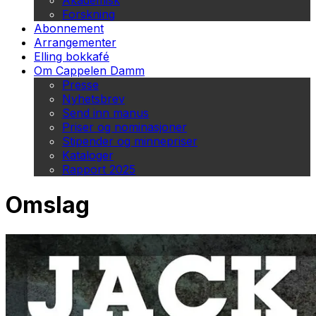
Akademisk
Forskning
Abonnement
Arrangementer
Elling bokkafé
Om Cappelen Damm
Presse
Nyhetsbrev
Send inn manus
Priser og nominasjoner
Stipender og minnepriser
Kataloger
Rapport 2025
Omslag