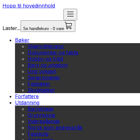
Hopp til hovedinnhold
Laster...
Se handlekurv - 0 vare
Bøker
Skjønnlitteratur
Dokumentar og fakta
Hobby og fritid
Barn og ungdom
Ung voksen
Serieromaner
Fagbøker
Skolebøker
Forfattere
Utdanning
Barnehage
Grunnskole
Videregående
Norsk som andrespråk
Fagskole