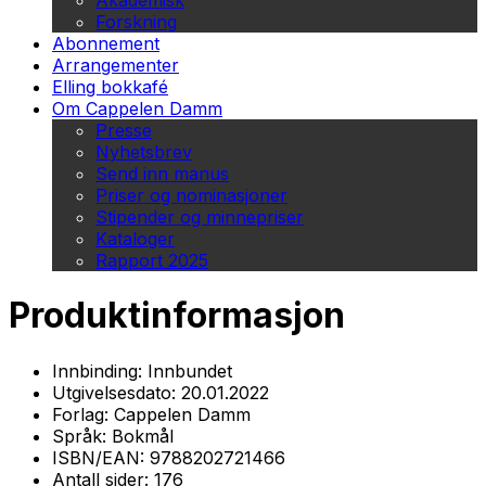
Akademisk
Forskning
Abonnement
Arrangementer
Elling bokkafé
Om Cappelen Damm
Presse
Nyhetsbrev
Send inn manus
Priser og nominasjoner
Stipender og minnepriser
Kataloger
Rapport 2025
Produktinformasjon
Innbinding:
Innbundet
Utgivelsesdato:
20.01.2022
Forlag:
Cappelen Damm
Språk:
Bokmål
ISBN/EAN:
9788202721466
Antall sider:
176