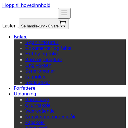
Hopp til hovedinnhold
Laster...
Se handlekurv - 0 vare
Bøker
Skjønnlitteratur
Dokumentar og fakta
Hobby og fritid
Barn og ungdom
Ung voksen
Serieromaner
Fagbøker
Skolebøker
Forfattere
Utdanning
Barnehage
Grunnskole
Videregående
Norsk som andrespråk
Fagskole