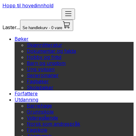
Hopp til hovedinnhold
Laster...
Se handlekurv - 0 vare
Bøker
Skjønnlitteratur
Dokumentar og fakta
Hobby og fritid
Barn og ungdom
Ung voksen
Serieromaner
Fagbøker
Skolebøker
Forfattere
Utdanning
Barnehage
Grunnskole
Videregående
Norsk som andrespråk
Fagskole