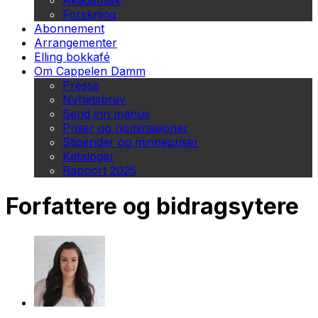
Akademisk
Forskning
Abonnement
Arrangementer
Elling bokkafé
Om Cappelen Damm
Presse
Nyhetsbrev
Send inn manus
Priser og nominasjoner
Stipender og minnepriser
Kataloger
Rapport 2025
Forfattere og bidragsytere