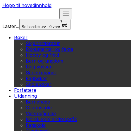
Hopp til hovedinnhold
Laster...
Se handlekurv - 0 vare
Bøker
Skjønnlitteratur
Dokumentar og fakta
Hobby og fritid
Barn og ungdom
Ung voksen
Serieromaner
Fagbøker
Skolebøker
Forfattere
Utdanning
Barnehage
Grunnskole
Videregående
Norsk som andrespråk
Fagskole