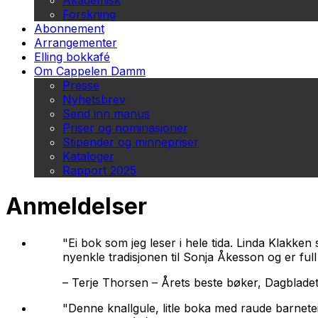
Akademisk
Forskning
Abonnement
Arrangementer
Elling bokkafé
Om Cappelen Damm
Presse
Nyhetsbrev
Send inn manus
Priser og nominasjoner
Stipender og minnepriser
Kataloger
Rapport 2025
Anmeldelser
"Ei bok som jeg leser i hele tida. Linda Klakken 
nyenkle tradisjonen til Sonja Åkesson og er full
–
Terje Thorsen – Årets beste bøker, Dagblade
"Denne knallgule, litle boka med raude barnet