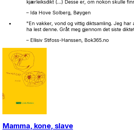
kjærleiksdikt (…) Desse er, om nokon skulle finn
–
Ida Hove Solberg, Bøygen
"En vakker, vond og vittig diktsamling. Jeg har a
ha lest denne. Gråt meg gjennom det siste diktet
–
Ellisiv Stifoss-Hanssen, Bok365.no
Mamma, kone, slave