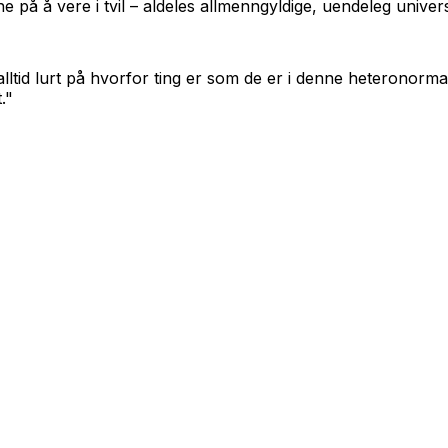
e på å vere i tvil – aldeles allmenngyldige, uendeleg univers
lltid lurt på hvorfor ting er som de er i denne heteronormati
."