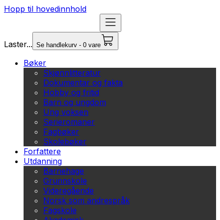
Hopp til hovedinnhold
Laster...
Se handlekurv - 0 vare
Bøker
Skjønnlitteratur
Dokumentar og fakta
Hobby og fritid
Barn og ungdom
Ung voksen
Serieromaner
Fagbøker
Skolebøker
Forfattere
Utdanning
Barnehage
Grunnskole
Videregående
Norsk som andrespråk
Fagskole