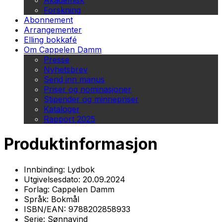
Akademisk
Forskning
Abonnement
Arrangementer
Elling bokkafé
Om Cappelen Damm
Presse
Nyhetsbrev
Send inn manus
Priser og nominasjoner
Stipender og minnepriser
Kataloger
Rapport 2025
Produktinformasjon
Innbinding:
Lydbok
Utgivelsesdato:
20.09.2024
Forlag:
Cappelen Damm
Språk:
Bokmål
ISBN/EAN:
9788202858933
Serie:
Sønnavind