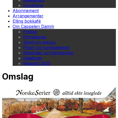
Akademisk
Forskning
Abonnement
Arrangementer
Elling bokkafé
Om Cappelen Damm
Presse
Nyhetsbrev
Send inn manus
Priser og nominasjoner
Stipender og minnepriser
Kataloger
Rapport 2025
Omslag