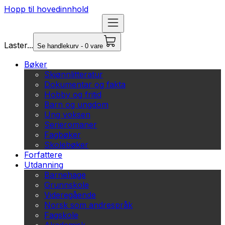
Hopp til hovedinnhold
Laster...
Se handlekurv - 0 vare
Bøker
Skjønnlitteratur
Dokumentar og fakta
Hobby og fritid
Barn og ungdom
Ung voksen
Serieromaner
Fagbøker
Skolebøker
Forfattere
Utdanning
Barnehage
Grunnskole
Videregående
Norsk som andrespråk
Fagskole