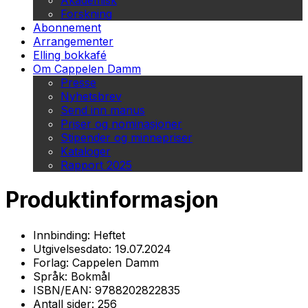
Akademisk
Forskning
Abonnement
Arrangementer
Elling bokkafé
Om Cappelen Damm
Presse
Nyhetsbrev
Send inn manus
Priser og nominasjoner
Stipender og minnepriser
Kataloger
Rapport 2025
Produktinformasjon
Innbinding:
Heftet
Utgivelsesdato:
19.07.2024
Forlag:
Cappelen Damm
Språk:
Bokmål
ISBN/EAN:
9788202822835
Antall sider:
256