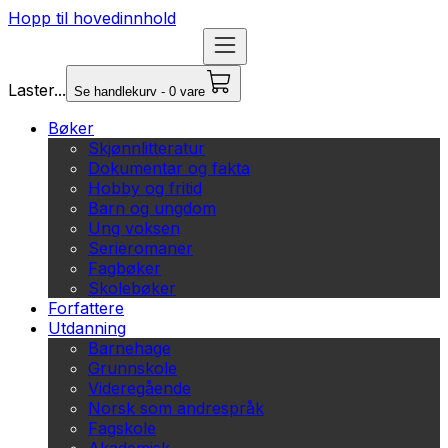
Hopp til hovedinnhold
Laster...
Se handlekurv - 0 vare
Bøker
Skjønnlitteratur
Dokumentar og fakta
Hobby og fritid
Barn og ungdom
Ung voksen
Serieromaner
Fagbøker
Skolebøker
Forfattere
Utdanning
Barnehage
Grunnskole
Videregående
Norsk som andrespråk
Fagskole