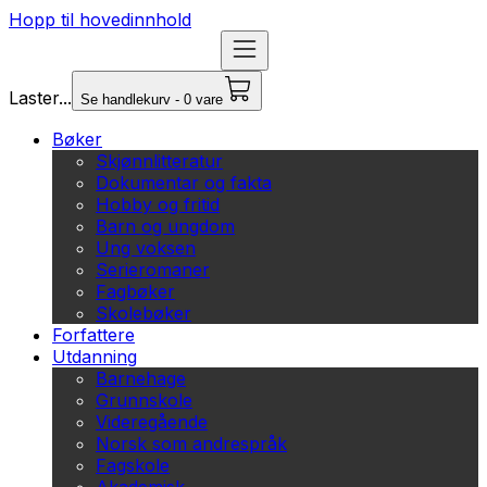
Hopp til hovedinnhold
Laster...
Se handlekurv - 0 vare
Bøker
Skjønnlitteratur
Dokumentar og fakta
Hobby og fritid
Barn og ungdom
Ung voksen
Serieromaner
Fagbøker
Skolebøker
Forfattere
Utdanning
Barnehage
Grunnskole
Videregående
Norsk som andrespråk
Fagskole