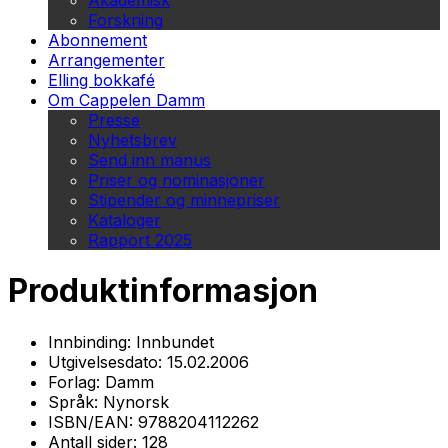
Akademisk
Forskning
Abonnement
Arrangementer
Elling bokkafé
Om Cappelen Damm
Presse
Nyhetsbrev
Send inn manus
Priser og nominasjoner
Stipender og minnepriser
Kataloger
Rapport 2025
Produktinformasjon
Innbinding:
Innbundet
Utgivelsesdato:
15.02.2006
Forlag:
Damm
Språk:
Nynorsk
ISBN/EAN:
9788204112262
Antall sider:
128