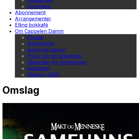
Akademisk
Forskning
Abonnement
Arrangementer
Elling bokkafé
Om Cappelen Damm
Presse
Nyhetsbrev
Send inn manus
Priser og nominasjoner
Stipender og minnepriser
Kataloger
Rapport 2025
Omslag