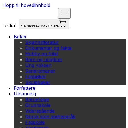
Hopp til hovedinnhold
Laster...
Se handlekurv - 0 vare
Bøker
Skjønnlitteratur
Dokumentar og fakta
Hobby og fritid
Barn og ungdom
Ung voksen
Serieromaner
Fagbøker
Skolebøker
Forfattere
Utdanning
Barnehage
Grunnskole
Videregående
Norsk som andrespråk
Fagskole