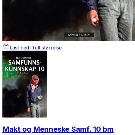
Last ned i full størrelse
Makt og Menneske Samf. 10 bm