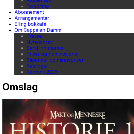
Akademisk
Forskning
Abonnement
Arrangementer
Elling bokkafé
Om Cappelen Damm
Presse
Nyhetsbrev
Send inn manus
Priser og nominasjoner
Stipender og minnepriser
Kataloger
Rapport 2025
Omslag