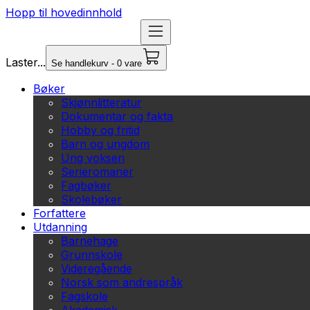
Hopp til hovedinnhold
Laster...
Se handlekurv - 0 vare
Bøker
Skjønnlitteratur
Dokumentar og fakta
Hobby og fritid
Barn og ungdom
Ung voksen
Serieromaner
Fagbøker
Skolebøker
Forfattere
Utdanning
Barnehage
Grunnskole
Videregående
Norsk som andrespråk
Fagskole