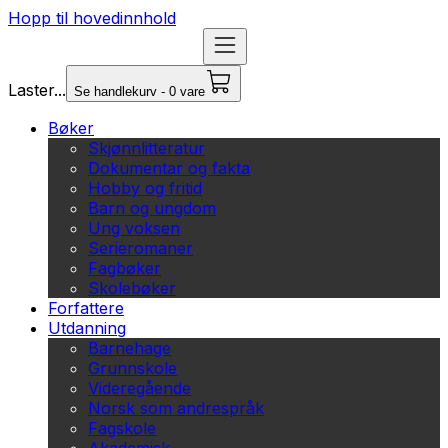
Hopp til hovedinnhold
Laster...
Se handlekurv - 0 vare
Bøker
Skjønnlitteratur
Dokumentar og fakta
Hobby og fritid
Barn og ungdom
Ung voksen
Serieromaner
Fagbøker
Skolebøker
Forfattere
Utdanning
Barnehage
Grunnskole
Videregående
Norsk som andrespråk
Fagskole