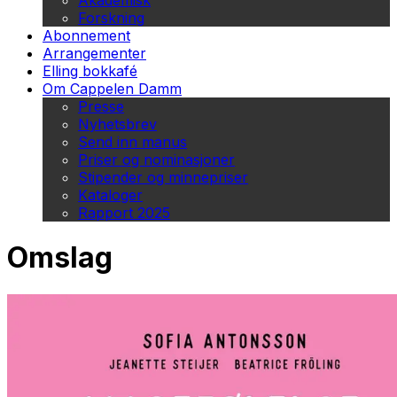
Akademisk
Forskning
Abonnement
Arrangementer
Elling bokkafé
Om Cappelen Damm
Presse
Nyhetsbrev
Send inn manus
Priser og nominasjoner
Stipender og minnepriser
Kataloger
Rapport 2025
Omslag