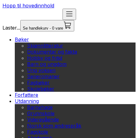
Hopp til hovedinnhold
Laster...
Se handlekurv - 0 vare
Bøker
Skjønnlitteratur
Dokumentar og fakta
Hobby og fritid
Barn og ungdom
Ung voksen
Serieromaner
Fagbøker
Skolebøker
Forfattere
Utdanning
Barnehage
Grunnskole
Videregående
Norsk som andrespråk
Fagskole