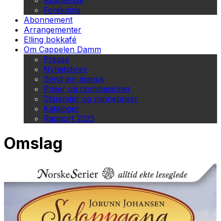
Akademisk
Forskning
Abonnement
Arrangementer
Elling bokkafé
Om Cappelen Damm
Presse
Nyhetsbrev
Send inn manus
Priser og nominasjoner
Stipender og minnepriser
Kataloger
Rapport 2025
Omslag