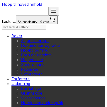
Hopp til hovedinnhold
Laster...
Se handlekurv - 0 vare
Bøker
Skjønnlitteratur
Dokumentar og fakta
Hobby og fritid
Barn og ungdom
Ung voksen
Serieromaner
Fagbøker
Skolebøker
Forfattere
Utdanning
Barnehage
Grunnskole
Videregående
Norsk som andrespråk