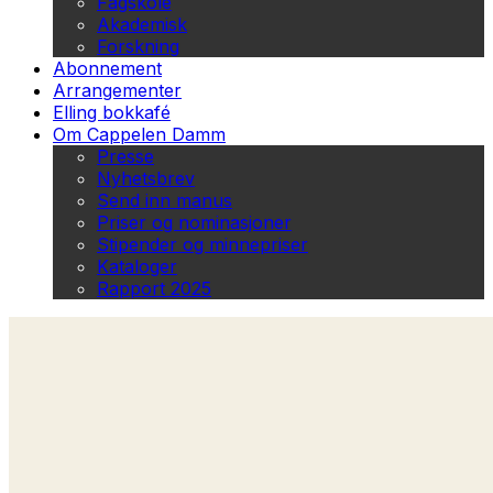
Fagskole
Akademisk
Forskning
Abonnement
Arrangementer
Elling bokkafé
Om Cappelen Damm
Presse
Nyhetsbrev
Send inn manus
Priser og nominasjoner
Stipender og minnepriser
Kataloger
Rapport 2025