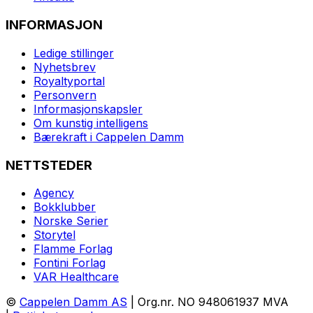
INFORMASJON
Ledige stillinger
Nyhetsbrev
Royaltyportal
Personvern
Informasjonskapsler
Om kunstig intelligens
Bærekraft i Cappelen Damm
NETTSTEDER
Agency
Bokklubber
Norske Serier
Storytel
Flamme Forlag
Fontini Forlag
VAR Healthcare
©
Cappelen Damm AS
| Org.nr. NO 948061937 MVA