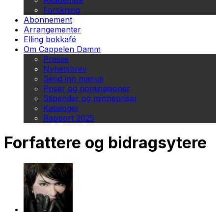
Akademisk
Forskning
Abonnement
Arrangementer
Elling bokkafé
Om Cappelen Damm
Presse
Nyhetsbrev
Send inn manus
Priser og nominasjoner
Stipender og minnepriser
Kataloger
Rapport 2025
Forfattere og bidragsytere