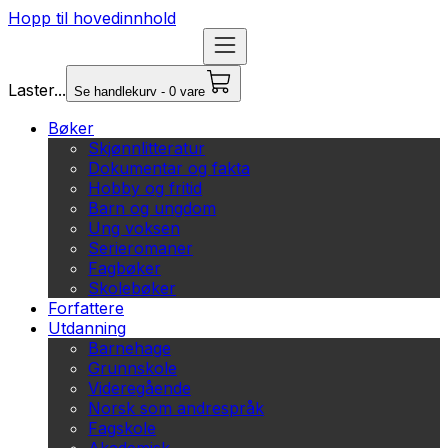
Hopp til hovedinnhold
Laster...
Se handlekurv - 0 vare
Bøker
Skjønnlitteratur
Dokumentar og fakta
Hobby og fritid
Barn og ungdom
Ung voksen
Serieromaner
Fagbøker
Skolebøker
Forfattere
Utdanning
Barnehage
Grunnskole
Videregående
Norsk som andrespråk
Fagskole