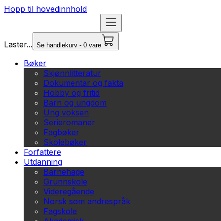
Hopp til hovedinnhold
Laster...
Se handlekurv - 0 vare
Bøker
Skjønnlitteratur
Dokumentar og fakta
Hobby og fritid
Barn og ungdom
Ung voksen
Serieromaner
Fagbøker
Skolebøker
Forfattere
Utdanning
Barnehage
Grunnskole
Videregående
Norsk som andrespråk
Fagskole