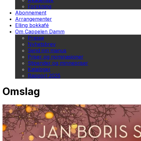
Akademisk
Forskning
Abonnement
Arrangementer
Elling bokkafé
Om Cappelen Damm
Presse
Nyhetsbrev
Send inn manus
Priser og nominasjoner
Stipender og minnepriser
Kataloger
Rapport 2025
Omslag