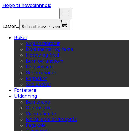
Hopp til hovedinnhold
Laster...
Se handlekurv - 0 vare
Bøker
Skjønnlitteratur
Dokumentar og fakta
Hobby og fritid
Barn og ungdom
Ung voksen
Serieromaner
Fagbøker
Skolebøker
Forfattere
Utdanning
Barnehage
Grunnskole
Videregående
Norsk som andrespråk
Fagskole