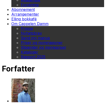
Akademisk
Forskning
Abonnement
Arrangementer
Elling bokkafé
Om Cappelen Damm
Presse
Nyhetsbrev
Send inn manus
Priser og nominasjoner
Stipender og minnepriser
Kataloger
Rapport 2025
Forfatter