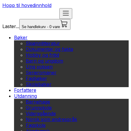
Hopp til hovedinnhold
Laster...
Se handlekurv - 0 vare
Bøker
Skjønnlitteratur
Dokumentar og fakta
Hobby og fritid
Barn og ungdom
Ung voksen
Serieromaner
Fagbøker
Skolebøker
Forfattere
Utdanning
Barnehage
Grunnskole
Videregående
Norsk som andrespråk
Fagskole