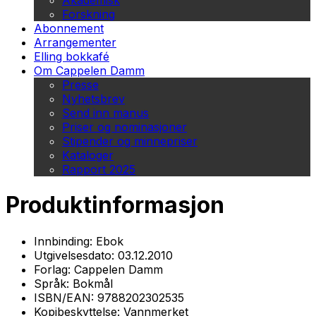
Akademisk
Forskning
Abonnement
Arrangementer
Elling bokkafé
Om Cappelen Damm
Presse
Nyhetsbrev
Send inn manus
Priser og nominasjoner
Stipender og minnepriser
Kataloger
Rapport 2025
Produktinformasjon
Innbinding:
Ebok
Utgivelsesdato:
03.12.2010
Forlag:
Cappelen Damm
Språk:
Bokmål
ISBN/EAN:
9788202302535
Kopibeskyttelse:
Vannmerket