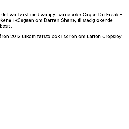
en det var først med vampyrbarneboka
Cirque Du Freak –
økene i «Sagaen om Darren Shan», til stadig økende
basis.
ren 2012 utkom første bok i serien om Larten Crepsley,