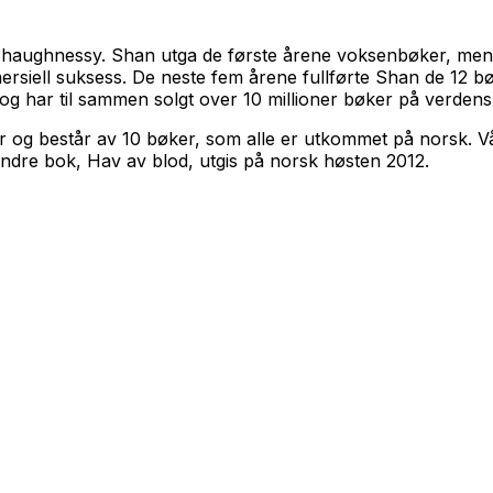
O’Shaughnessy. Shan utga de første årene voksenbøker, m
rsiell suksess. De neste fem årene fullførte Shan de 12 b
d, og har til sammen solgt over 10 millioner bøker på verdens
og består av 10 bøker, som alle er utkommet på norsk. Vå
 andre bok,
Hav av blod
, utgis på norsk høsten 2012.