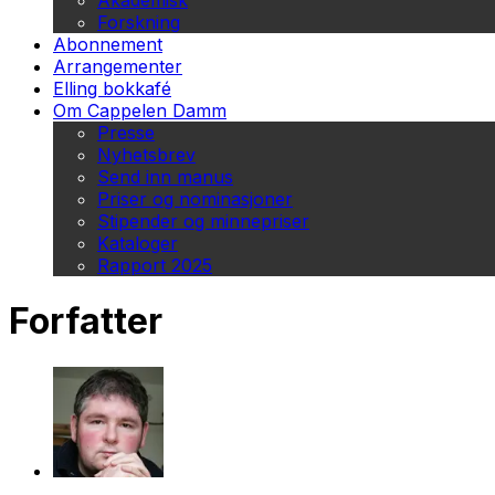
Akademisk
Forskning
Abonnement
Arrangementer
Elling bokkafé
Om Cappelen Damm
Presse
Nyhetsbrev
Send inn manus
Priser og nominasjoner
Stipender og minnepriser
Kataloger
Rapport 2025
Forfatter