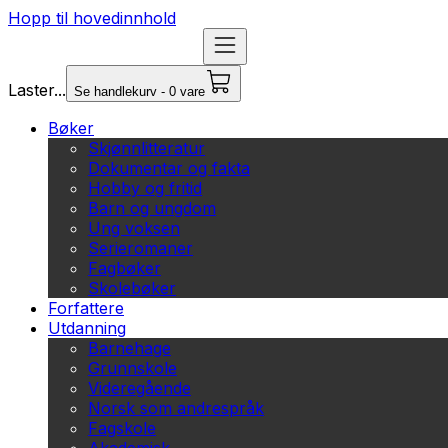
Hopp til hovedinnhold
Laster...
Se handlekurv - 0 vare
Bøker
Skjønnlitteratur
Dokumentar og fakta
Hobby og fritid
Barn og ungdom
Ung voksen
Serieromaner
Fagbøker
Skolebøker
Forfattere
Utdanning
Barnehage
Grunnskole
Videregående
Norsk som andrespråk
Fagskole