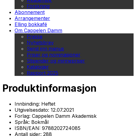
Akademisk
Forskning
Abonnement
Arrangementer
Elling bokkafé
Om Cappelen Damm
Presse
Nyhetsbrev
Send inn manus
Priser og nominasjoner
Stipender og minnepriser
Kataloger
Rapport 2025
Produktinformasjon
Innbinding:
Heftet
Utgivelsesdato:
12.07.2021
Forlag:
Cappelen Damm Akademisk
Språk:
Bokmål
ISBN/EAN:
9788202724085
Antall sider:
288