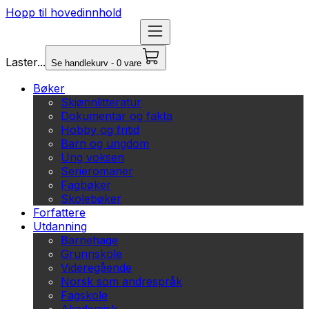
Hopp til hovedinnhold
Laster...
Se handlekurv - 0 vare
Bøker
Skjønnlitteratur
Dokumentar og fakta
Hobby og fritid
Barn og ungdom
Ung voksen
Serieromaner
Fagbøker
Skolebøker
Forfattere
Utdanning
Barnehage
Grunnskole
Videregående
Norsk som andrespråk
Fagskole