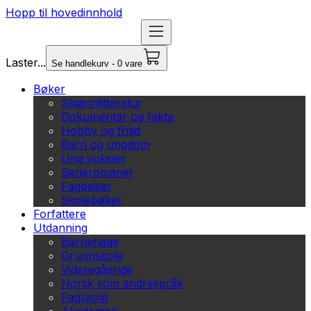
Hopp til hovedinnhold
Laster...
Se handlekurv - 0 vare
Bøker
Skjønnlitteratur
Dokumentar og fakta
Hobby og fritid
Barn og ungdom
Ung voksen
Serieromaner
Fagbøker
Skolebøker
Forfattere
Utdanning
Barnehage
Grunnskole
Videregående
Norsk som andrespråk
Fagskole