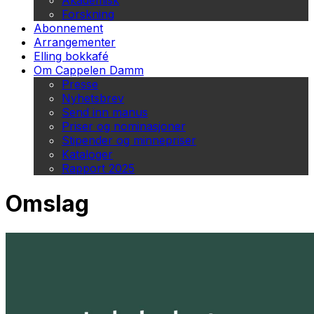
Akademisk
Forskning
Abonnement
Arrangementer
Elling bokkafé
Om Cappelen Damm
Presse
Nyhetsbrev
Send inn manus
Priser og nominasjoner
Stipender og minnepriser
Kataloger
Rapport 2025
Omslag