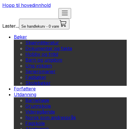
Hopp til hovedinnhold
Laster...
Se handlekurv - 0 vare
Bøker
Skjønnlitteratur
Dokumentar og fakta
Hobby og fritid
Barn og ungdom
Ung voksen
Serieromaner
Fagbøker
Skolebøker
Forfattere
Utdanning
Barnehage
Grunnskole
Videregående
Norsk som andrespråk
Fagskole