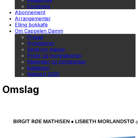
Akademisk
Forskning
Abonnement
Arrangementer
Elling bokkafé
Om Cappelen Damm
Presse
Nyhetsbrev
Send inn manus
Priser og nominasjoner
Stipender og minnepriser
Kataloger
Rapport 2025
Omslag