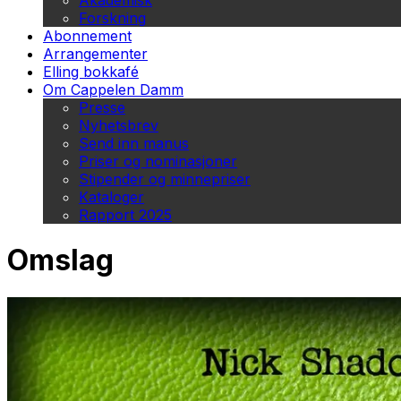
Akademisk
Forskning
Abonnement
Arrangementer
Elling bokkafé
Om Cappelen Damm
Presse
Nyhetsbrev
Send inn manus
Priser og nominasjoner
Stipender og minnepriser
Kataloger
Rapport 2025
Omslag