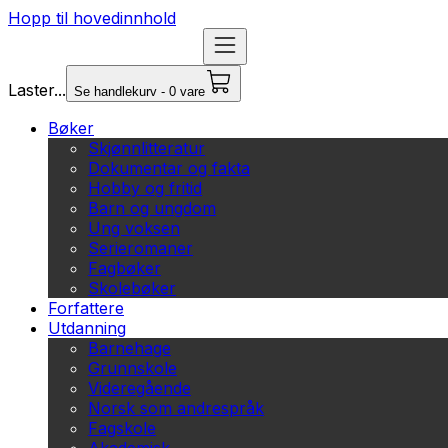
Hopp til hovedinnhold
Laster...
Se handlekurv - 0 vare
Bøker
Skjønnlitteratur
Dokumentar og fakta
Hobby og fritid
Barn og ungdom
Ung voksen
Serieromaner
Fagbøker
Skolebøker
Forfattere
Utdanning
Barnehage
Grunnskole
Videregående
Norsk som andrespråk
Fagskole