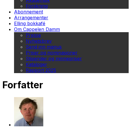
Akademisk
Forskning
Abonnement
Arrangementer
Elling bokkafé
Om Cappelen Damm
Presse
Nyhetsbrev
Send inn manus
Priser og nominasjoner
Stipender og minnepriser
Kataloger
Rapport 2025
Forfatter