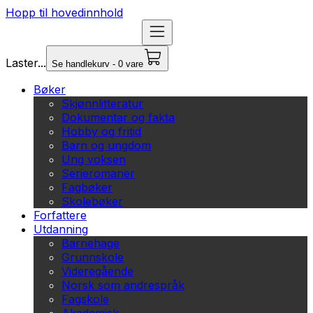
Hopp til hovedinnhold
Laster...
Se handlekurv - 0 vare
Bøker
Skjønnlitteratur
Dokumentar og fakta
Hobby og fritid
Barn og ungdom
Ung voksen
Serieromaner
Fagbøker
Skolebøker
Forfattere
Utdanning
Barnehage
Grunnskole
Videregående
Norsk som andrespråk
Fagskole