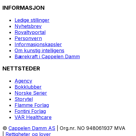
INFORMASJON
Ledige stillinger
Nyhetsbrev
Royaltyportal
Personvern
Informasjonskapsler
Om kunstig intelligens
Bærekraft i Cappelen Damm
NETTSTEDER
Agency
Bokklubber
Norske Serier
Storytel
Flamme Forlag
Fontini Forlag
VAR Healthcare
©
Cappelen Damm AS
| Org.nr. NO 948061937 MVA
|
Rettigheter og lover