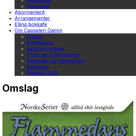
Akademisk
Forskning
Abonnement
Arrangementer
Elling bokkafé
Om Cappelen Damm
Presse
Nyhetsbrev
Send inn manus
Priser og nominasjoner
Stipender og minnepriser
Kataloger
Rapport 2025
Omslag