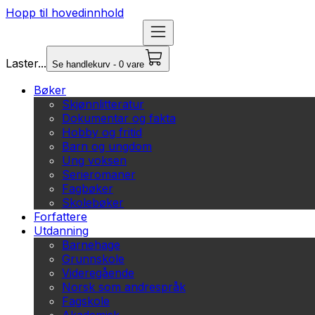
Hopp til hovedinnhold
Laster...
Se handlekurv - 0 vare
Bøker
Skjønnlitteratur
Dokumentar og fakta
Hobby og fritid
Barn og ungdom
Ung voksen
Serieromaner
Fagbøker
Skolebøker
Forfattere
Utdanning
Barnehage
Grunnskole
Videregående
Norsk som andrespråk
Fagskole