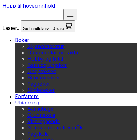
Hopp til hovedinnhold
Laster...
Se handlekurv - 0 vare
Bøker
Skjønnlitteratur
Dokumentar og fakta
Hobby og fritid
Barn og ungdom
Ung voksen
Serieromaner
Fagbøker
Skolebøker
Forfattere
Utdanning
Barnehage
Grunnskole
Videregående
Norsk som andrespråk
Fagskole