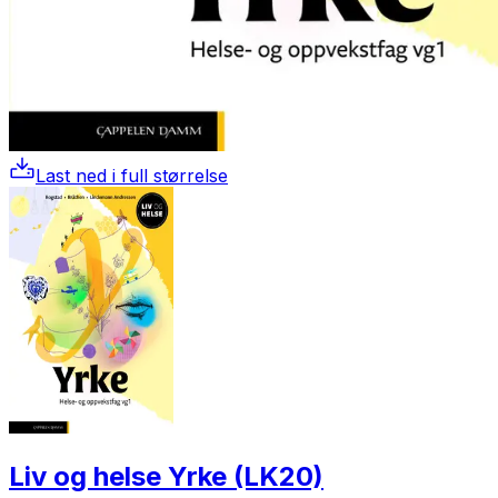
Last ned i full størrelse
Liv og helse Yrke (LK20)