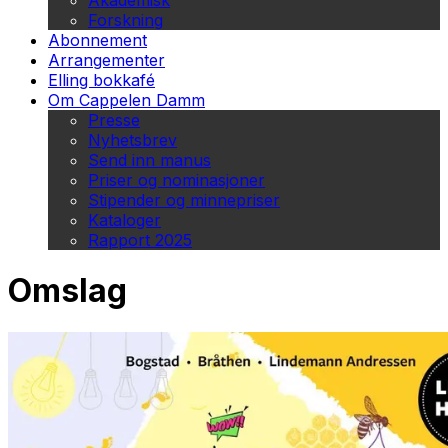
Akademisk
Forskning
Abonnement
Arrangementer
Elling bokkafé
Om Cappelen Damm
Presse
Nyhetsbrev
Send inn manus
Priser og nominasjoner
Stipender og minnepriser
Kataloger
Rapport 2025
Omslag