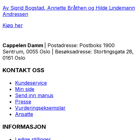
Av Sigrid Bogstad, Annette Bråthen og Hilde Lindemann
Andressen
Kjøp her
Cappelen Damm
| Postadresse: Postboks 1900
Sentrum, 0055 Oslo | Besøksadresse: Stortingsgata 28,
0161 Oslo
KONTAKT OSS
Kundeservice
Min side
Send inn manus
Presse
Vurderingseksemplar
Ansatte
INFORMASJON
Ledige stillinger