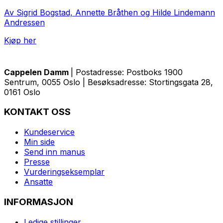
Av Sigrid Bogstad, Annette Bråthen og Hilde Lindemann
Andressen
Kjøp her
Cappelen Damm
| Postadresse: Postboks 1900
Sentrum, 0055 Oslo | Besøksadresse: Stortingsgata 28,
0161 Oslo
KONTAKT OSS
Kundeservice
Min side
Send inn manus
Presse
Vurderingseksemplar
Ansatte
INFORMASJON
Ledige stillinger