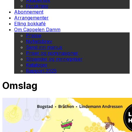
Akademisk
Forskning
Abonnement
Arrangementer
Elling bokkafé
Om Cappelen Damm
Presse
Nyhetsbrev
Send inn manus
Priser og nominasjoner
Stipender og minnepriser
Kataloger
Rapport 2025
Omslag