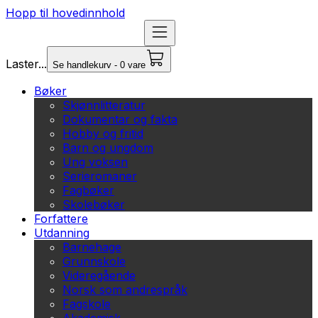
Hopp til hovedinnhold
Laster...
Se handlekurv - 0 vare
Bøker
Skjønnlitteratur
Dokumentar og fakta
Hobby og fritid
Barn og ungdom
Ung voksen
Serieromaner
Fagbøker
Skolebøker
Forfattere
Utdanning
Barnehage
Grunnskole
Videregående
Norsk som andrespråk
Fagskole