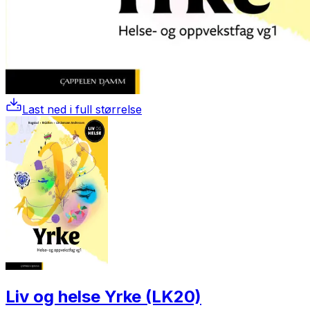
Last ned i full størrelse
Liv og helse Yrke (LK20)