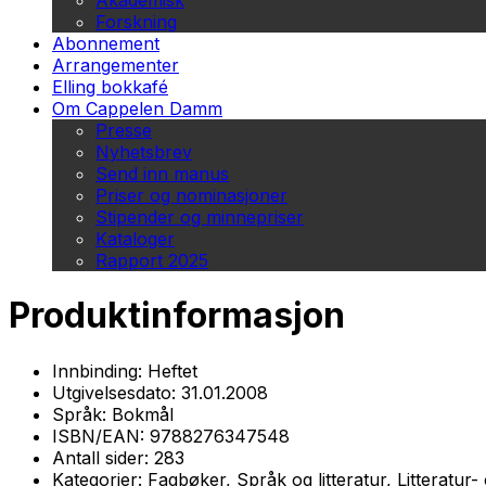
Akademisk
Forskning
Abonnement
Arrangementer
Elling bokkafé
Om Cappelen Damm
Presse
Nyhetsbrev
Send inn manus
Priser og nominasjoner
Stipender og minnepriser
Kataloger
Rapport 2025
Produktinformasjon
Innbinding:
Heftet
Utgivelsesdato:
31.01.2008
Språk:
Bokmål
ISBN/EAN:
9788276347548
Antall sider:
283
Kategorier:
Fagbøker, Språk og litteratur, Litteratur