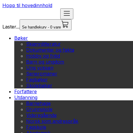
Hopp til hovedinnhold
Laster...
Se handlekurv - 0 vare
Bøker
Skjønnlitteratur
Dokumentar og fakta
Hobby og fritid
Barn og ungdom
Ung voksen
Serieromaner
Fagbøker
Skolebøker
Forfattere
Utdanning
Barnehage
Grunnskole
Videregående
Norsk som andrespråk
Fagskole