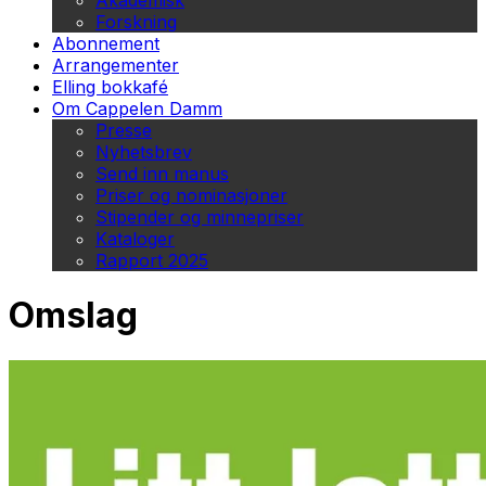
Akademisk
Forskning
Abonnement
Arrangementer
Elling bokkafé
Om Cappelen Damm
Presse
Nyhetsbrev
Send inn manus
Priser og nominasjoner
Stipender og minnepriser
Kataloger
Rapport 2025
Omslag