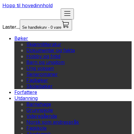
Hopp til hovedinnhold
Laster...
Se handlekurv - 0 vare
Bøker
Skjønnlitteratur
Dokumentar og fakta
Hobby og fritid
Barn og ungdom
Ung voksen
Serieromaner
Fagbøker
Skolebøker
Forfattere
Utdanning
Barnehage
Grunnskole
Videregående
Norsk som andrespråk
Fagskole