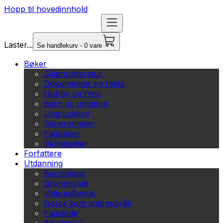
Hopp til hovedinnhold
Laster...
Se handlekurv - 0 vare
Bøker
Skjønnlitteratur
Dokumentar og fakta
Hobby og fritid
Barn og ungdom
Ung voksen
Serieromaner
Fagbøker
Skolebøker
Forfattere
Utdanning
Barnehage
Grunnskole
Videregående
Norsk som andrespråk
Fagskole