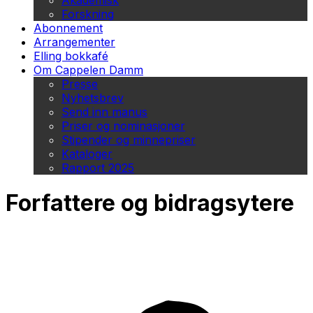
Akademisk
Forskning
Abonnement
Arrangementer
Elling bokkafé
Om Cappelen Damm
Presse
Nyhetsbrev
Send inn manus
Priser og nominasjoner
Stipender og minnepriser
Kataloger
Rapport 2025
Forfattere og bidragsytere