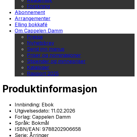
Akademisk
Forskning
Abonnement
Arrangementer
Elling bokkafé
Om Cappelen Damm
Presse
Nyhetsbrev
Send inn manus
Priser og nominasjoner
Stipender og minnepriser
Kataloger
Rapport 2025
Produktinformasjon
Innbinding:
Ebok
Utgivelsesdato:
11.02.2026
Forlag:
Cappelen Damm
Språk:
Bokmål
ISBN/EAN:
9788202906658
Serie:
Årringer