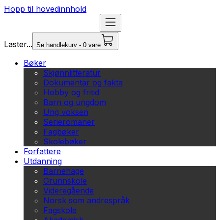
Hopp til hovedinnhold
Laster...
Se handlekurv - 0 vare
Bøker
Skjønnlitteratur
Dokumentar og fakta
Hobby og fritid
Barn og ungdom
Ung voksen
Serieromaner
Fagbøker
Skolebøker
Forfattere
Utdanning
Barnehage
Grunnskole
Videregående
Norsk som andrespråk
Fagskole