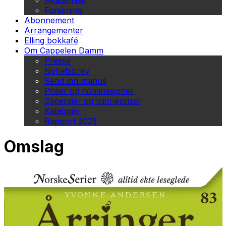
Akademisk
Forskning
Abonnement
Arrangementer
Elling bokkafé
Om Cappelen Damm
Presse
Nyhetsbrev
Send inn manus
Priser og nominasjoner
Stipender og minnepriser
Kataloger
Rapport 2025
Omslag