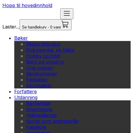
Hopp til hovedinnhold
Laster...
Se handlekurv - 0 vare
Bøker
Skjønnlitteratur
Dokumentar og fakta
Hobby og fritid
Barn og ungdom
Ung voksen
Serieromaner
Fagbøker
Skolebøker
Forfattere
Utdanning
Barnehage
Grunnskole
Videregående
Norsk som andrespråk
Fagskole