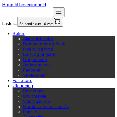
Hopp til hovedinnhold
Laster...
Se handlekurv - 0 vare
Bøker
Skjønnlitteratur
Dokumentar og fakta
Hobby og fritid
Barn og ungdom
Ung voksen
Serieromaner
Fagbøker
Skolebøker
Forfattere
Utdanning
Barnehage
Grunnskole
Videregående
Norsk som andrespråk
Fagskole