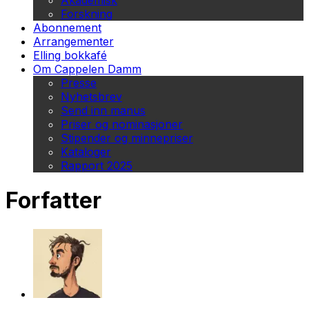
Akademisk
Forskning
Abonnement
Arrangementer
Elling bokkafé
Om Cappelen Damm
Presse
Nyhetsbrev
Send inn manus
Priser og nominasjoner
Stipender og minnepriser
Kataloger
Rapport 2025
Forfatter