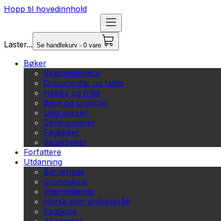
Hopp til hovedinnhold
Laster...
Se handlekurv - 0 vare
Bøker
Skjønnlitteratur
Dokumentar og fakta
Hobby og fritid
Barn og ungdom
Ung voksen
Serieromaner
Fagbøker
Skolebøker
Forfattere
Utdanning
Barnehage
Grunnskole
Videregående
Norsk som andrespråk
Fagskole