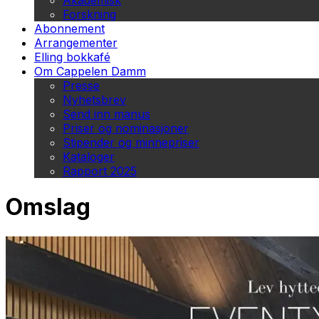
Akademisk
Forskning
Abonnement
Arrangementer
Elling bokkafé
Om Cappelen Damm
Presse
Nyhetsbrev
Send inn manus
Priser og nominasjoner
Stipender og minnepriser
Kataloger
Rapport 2025
Omslag