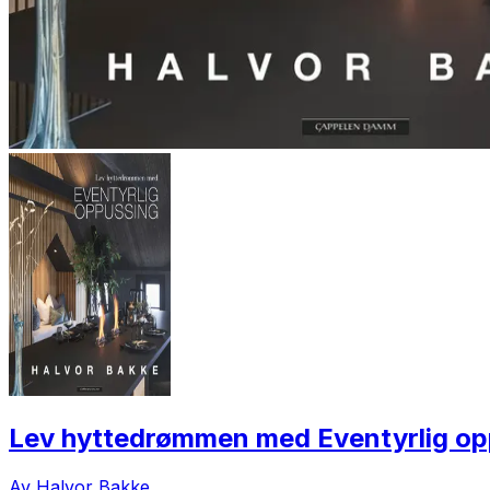
Lev hyttedrømmen med Eventyrlig op
Av Halvor Bakke